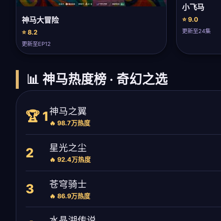
小飞马
神马大冒险
⭐ 9.0
更新至24集
⭐ 8.2
更新至EP12
📊 神马热度榜 · 奇幻之选
神马之翼
🏆 1
🔥 98.7万热度
星光之尘
2
🔥 92.4万热度
苍穹骑士
3
🔥 86.9万热度
水晶湖传说