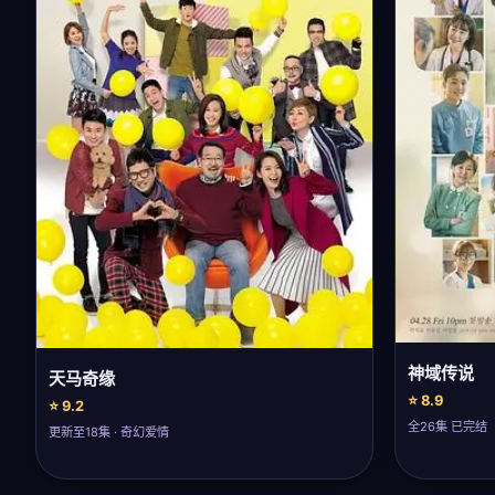
神域传说
天马奇缘
⭐ 8.9
⭐ 9.2
全26集 已完结
更新至18集 · 奇幻爱情