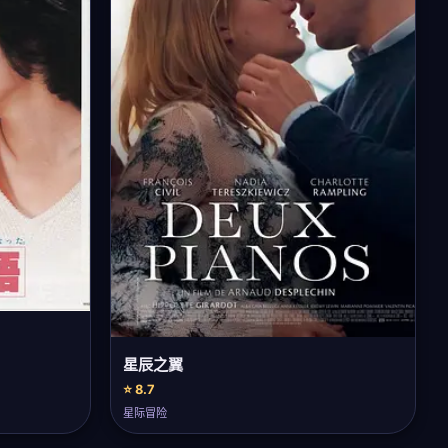
星辰之翼
⭐ 8.7
星际冒险