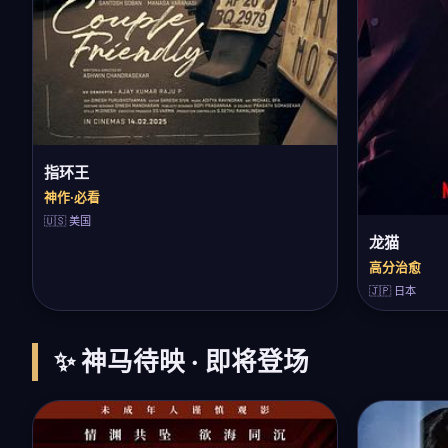
指环王
神作·必看
🇺🇸 美国
龙猫
高分治愈
🇯🇵 日本
✨ 神马待映 · 即将登场