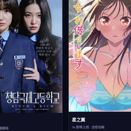
星之翼
🦄 即将上线 · 治愈动画
敬请期待