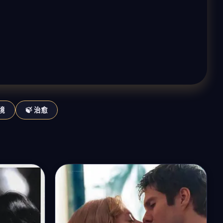
梦境
🍃 治愈