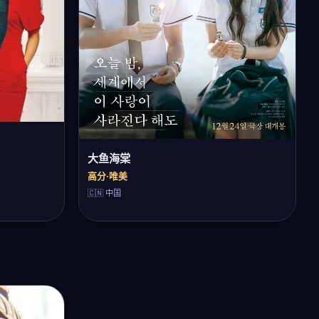
大鱼海棠
高分·唯美
🇨🇳 中国