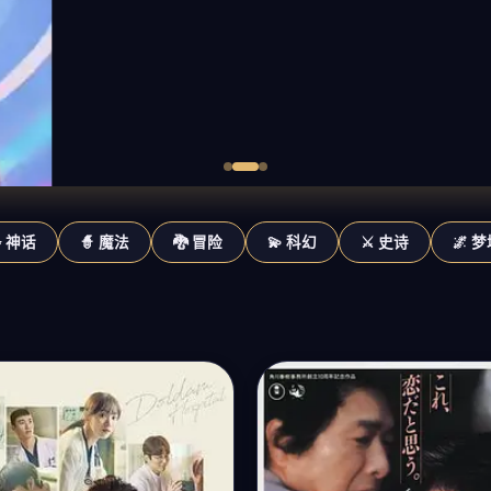
✨ 神话
🧙 魔法
🐉 冒险
💫 科幻
⚔️ 史诗
🌌 