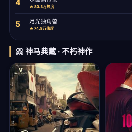
4
🔥 80.3万热度
月光独角兽
5
🔥 74.8万热度
📀 神马典藏 · 不朽神作