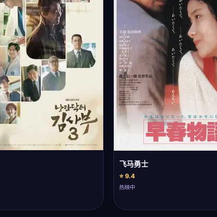
飞马勇士
⭐ 9.4
热映中