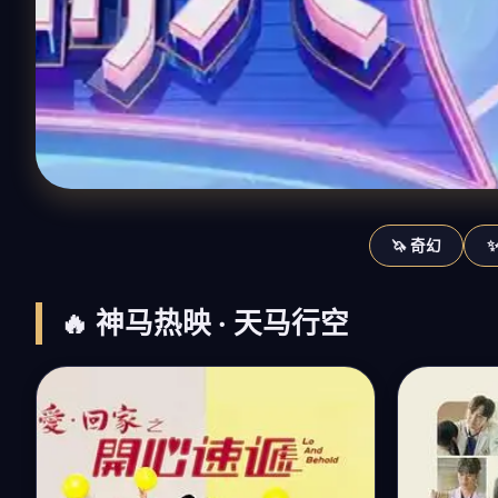
🦄 奇幻
🔥 神马热映 · 天马行空